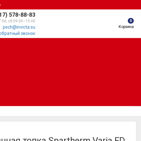
а
17) 578-88-83
0
7:00; сб 09:00–15:00
Корзина
pech@invicta.su
 обратный звонок
нная топка Spartherm Varia FD