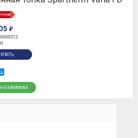
топки
105
₽
00000312
ИИ
КУПИТЬ
Н В КАМИНАХ