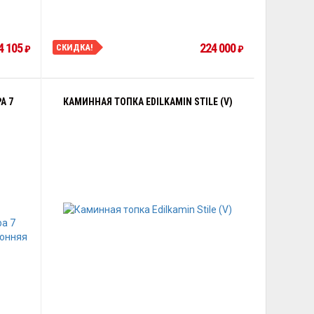
4 105
224 000
СКИДКА!
₽
₽
A 7
КАМИННАЯ ТОПКА EDILKAMIN STILE (V)