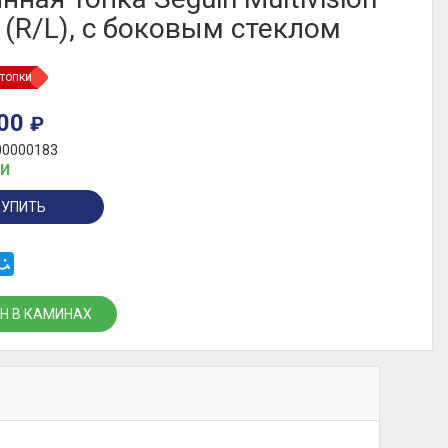
 (R/L), с боковым стеклом
топки
500
₽
00000183
ИИ
КУПИТЬ
Н В КАМИНАХ