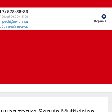
а
17) 578-88-83
0
7:00; сб 09:00–15:00
Корзина
pech@invicta.su
 обратный звонок
нная топка Seguin Multivision