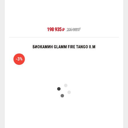
198 935
₽
205 088
₽
БИОКАМИН GLAMM FIRE TANGO II.M
-3%