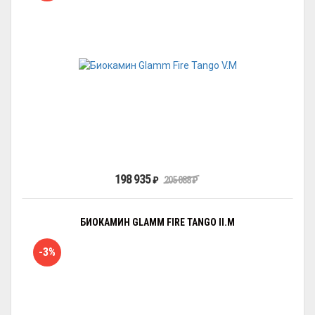
198 935
₽
205 088
₽
БИОКАМИН GLAMM FIRE TANGO II.M
-3%