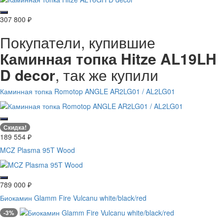
307 800
₽
Покупатели, купившие
Каминная топка Hitze AL19LH
D decor
, так же купили
Каминная топка Romotop ANGLE AR2LG01 / AL2LG01
Скидка!
189 554
₽
MCZ Plasma 95T Wood
789 000
₽
Биокамин Glamm Fire Vulcanu white/black/red
-3%