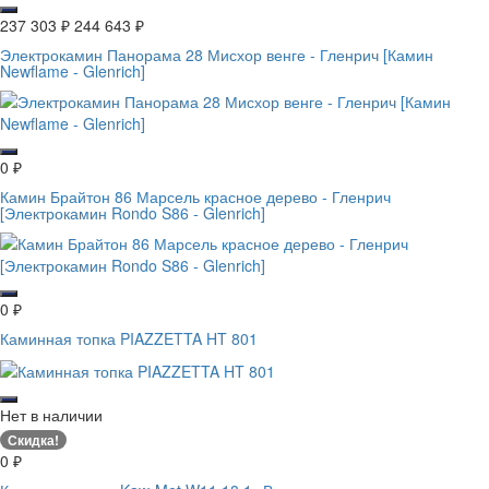
237 303
₽
244 643
₽
Электрокамин Панорама 28 Мисхор венге - Гленрич [Камин
Newflame - Glenrich]
0
₽
Камин Брайтон 86 Марсель красное дерево - Гленрич
[Электрокамин Rondo S86 - Glenrich]
0
₽
Каминная топка PIAZZETTA HT 801
Нет в наличии
Скидка!
0
₽