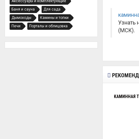
Аксессуары и комплектующие
Баня и сауна
Для сада
каминна
Дымоходы
Камины и топки
Узнать 
Печи
Порталы и облицовка
(МСК).
РЕКОМЕНД
КАМИННАЯ Т