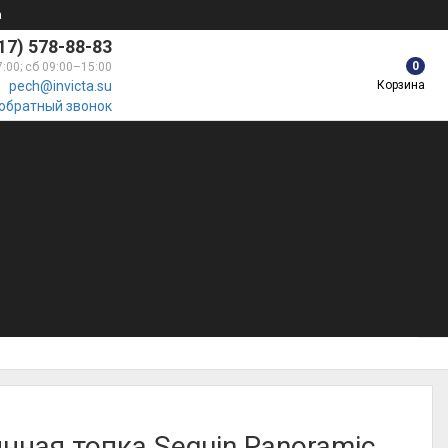
а
17) 578-88-83
0
7:00; сб 09:00–15:00
Корзина
pech@invicta.su
 обратный звонок
нная топка Seguin Panoramic