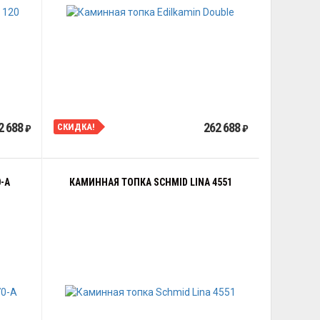
2 688
262 688
СКИДКА!
₽
₽
-A
КАМИННАЯ ТОПКА SCHMID LINA 4551