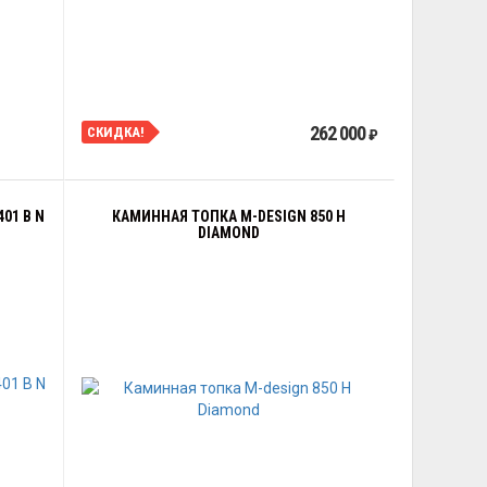
262 000
СКИДКА!
₽
01 B N
КАМИННАЯ ТОПКА M-DESIGN 850 H
DIAMOND