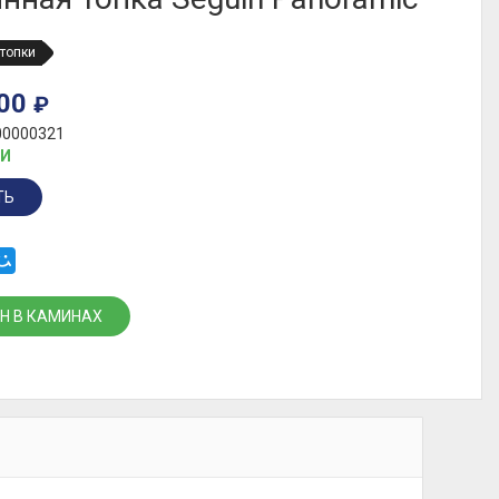
топки
000
₽
00000321
ИИ
ТЬ
Н В КАМИНАХ