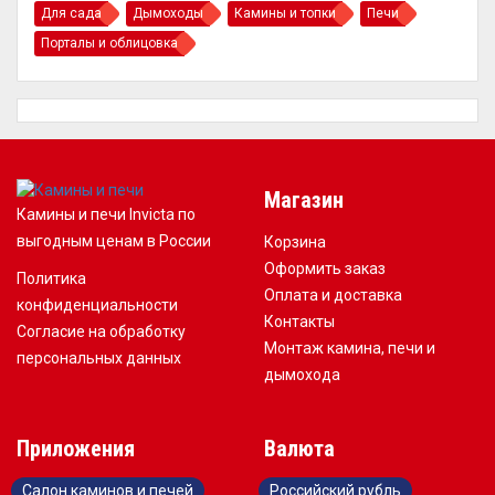
Для сада
Дымоходы
Камины и топки
Печи
Порталы и облицовка
Магазин
Камины и печи Invicta по
выгодным ценам в России
Корзина
Оформить заказ
Политика
Оплата и доставка
конфиденциальности
Контакты
Согласие на обработку
Монтаж камина, печи и
персональных данных
дымохода
Приложения
Валюта
Салон каминов и печей
Российский рубль