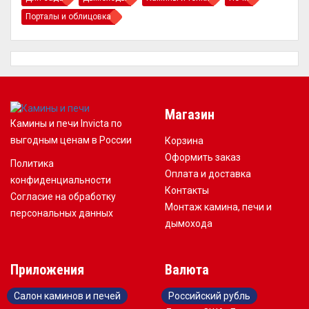
Порталы и облицовка
Магазин
Камины и печи Invicta по
выгодным ценам в России
Корзина
Оформить заказ
Политика
Оплата и доставка
конфиденциальности
Контакты
Согласие на обработку
Монтаж камина, печи и
персональных данных
дымохода
Приложения
Валюта
Салон каминов и печей
Российский рубль