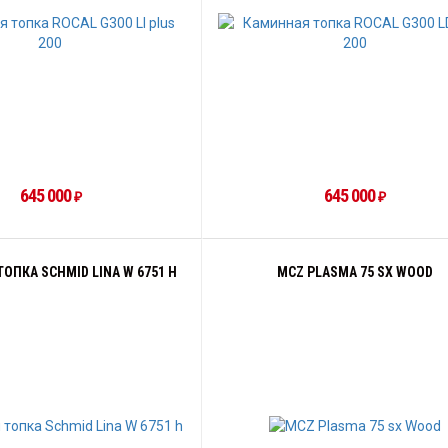
645 000
645 000
₽
₽
ОПКА SCHMID LINA W 6751 H
MCZ PLASMA 75 SX WOOD