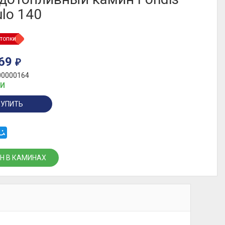
lo 140
топки
469
₽
00000164
ИИ
КУПИТЬ
Н В КАМИНАХ