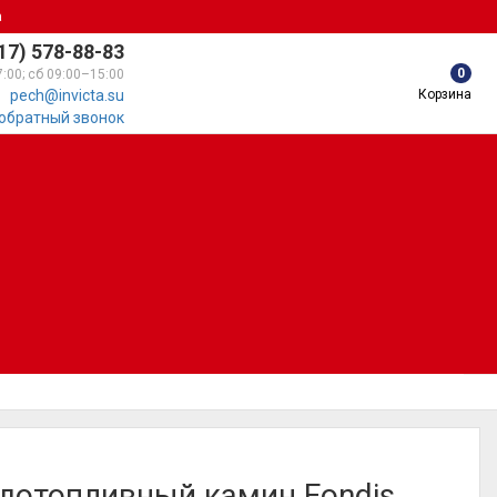
а
17) 578-88-83
0
7:00; сб 09:00–15:00
Корзина
pech@invicta.su
 обратный звонок
дотопливный камин Fondis