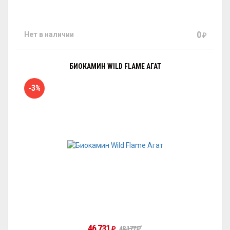
0
Нет в наличии
₽
БИОКАМИН WILD FLAME АГАТ
-3%
46 731
₽
48 177
₽