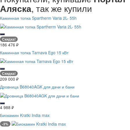
Аляска
, так же купили
Каминная топка Spartherm Varia 2L- 55h
Скидка!
186 476
₽
Каминная топка Tarnava Ego 15 кВт
Скидка!
209 000
₽
Дровница B68040AGK для дачи и бани
4 988
₽
Биокамин Kratki India max
-3%