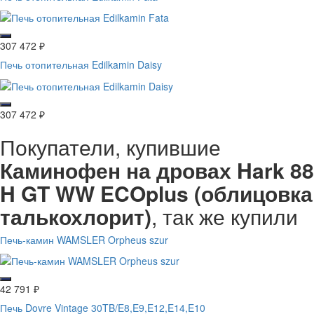
307 472
₽
Печь отопительная Edilkamin Daisy
307 472
₽
Покупатели, купившие
Каминофен на дровах Hark 88
H GT WW ECOplus (облицовка
талькохлорит)
, так же купили
Печь-камин WAMSLER Orpheus szur
42 791
₽
Печь Dovre Vintage 30TB/E8,E9,E12,E14,E10