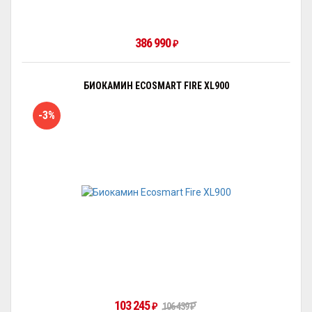
386 990
₽
БИОКАМИН ECOSMART FIRE XL900
-3%
103 245
₽
106 439
₽