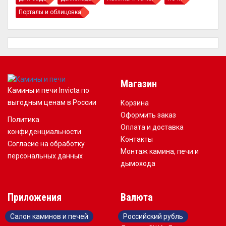
Порталы и облицовка
Магазин
Камины и печи Invicta по
выгодным ценам в России
Корзина
Оформить заказ
Политика
Оплата и доставка
конфиденциальности
Контакты
Согласие на обработку
Монтаж камина, печи и
персональных данных
дымохода
Приложения
Валюта
Салон каминов и печей
Российский рубль