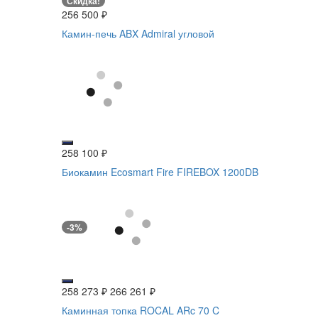
Скидка!
256 500
₽
Камин-печь ABX Admiral угловой
258 100
₽
Биокамин Ecosmart Fire FIREBOX 1200DB
-3%
258 273
₽
266 261
₽
Каминная топка ROCAL ARc 70 C