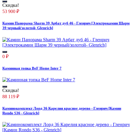
Скидка!
53 900
₽
Камин Панорама Sharm 39 Арбат дуб 46 - Гленрич [Электрокамин Шарм
39 черный/золотой- Glenrich]
0
₽
Каминная топка BeF Home Inter 7
Скидка!
88 119
₽
Каминокомплект Лорд 36 Карелия красное дерево - Гленрич [Камин
Rondo S36 - Glenrich]