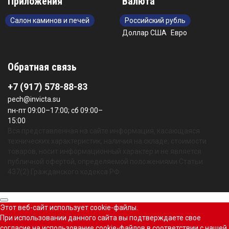
Приложения
Валюта
Салон каминов и печей
Российский рубль
Доллар США
Евро
Обратная связь
+7 (917) 578-88-83
pech@invicta.su
пн-пт 09:00–17:00; сб 09:00–
15:00
Вся представленная на сайте информация, касающаяся
технических характеристик, наличия на складе, стоимости
товаров, носит информационный характер и не является
публичной офертой, определяемой положениями Статьи
437(2) Гражданского кодекса РФ
Этот веб-сайт использует cookie-файлы.
При использовании данного сайта вы подтверждаете свое
согласие на использование cookie-файлов в соответствии с нашей