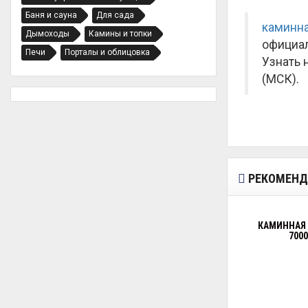
Баня и сауна
Для сада
каминна
Дымоходы
Камины и топки
официал
Печи
Порталы и облицовка
Узнать 
(МСК).
РЕКОМЕНД
КАМИННАЯ 
700