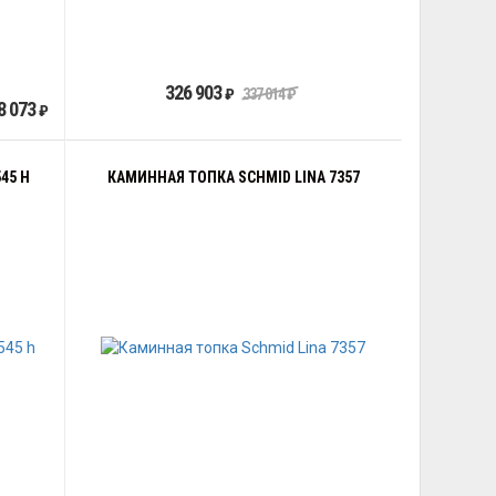
326 903
₽
337 014
₽
8 073
₽
45 H
КАМИННАЯ ТОПКА SCHMID LINA 7357