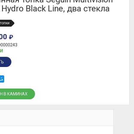
Hydro Black Line, два стекла
топки
500
₽
00000243
ИИ
ТЬ
Н В КАМИНАХ