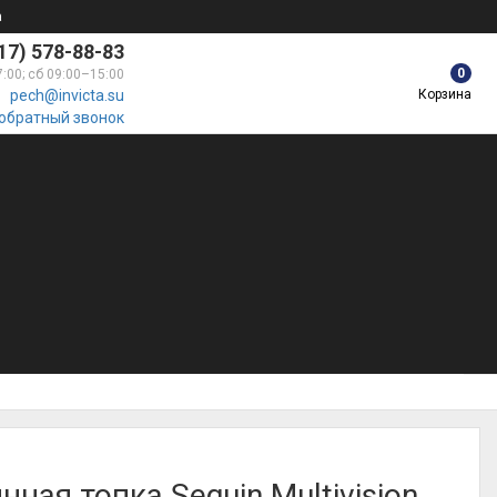
а
17) 578-88-83
0
7:00; сб 09:00–15:00
Корзина
pech@invicta.su
 обратный звонок
нная топка Seguin Multivision