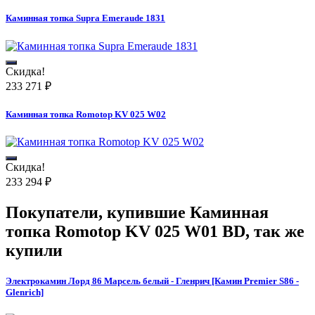
Каминная топка Supra Emeraude 1831
Скидка!
233 271
₽
Каминная топка Romotop KV 025 W02
Скидка!
233 294
₽
Покупатели, купившие
Каминная
топка Romotop KV 025 W01 BD
, так же
купили
Электрокамин Лорд 86 Марсель белый - Гленрич [Камин Premier S86 -
Glenrich]