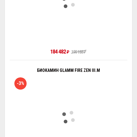
184 482
₽
190 188
₽
БИОКАМИН GLAMM FIRE ZEN III.M
-3%