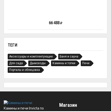
66 488
₽
ТЕГИ
Аксессуары и комплектующие
Баня и сауна
Для сада
Дымоходы
Камины и топки
Печи
Порталы и облицовка
Магазин
Камины и печи Invicta по