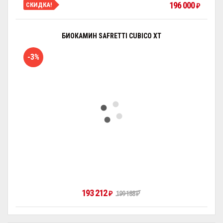
196 000
СКИДКА!
₽
БИОКАМИН SAFRETTI CUBICO XT
-3%
193 212
₽
199 188
₽