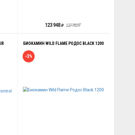
123 948
₽
127 782
₽
IR
БИОКАМИН WILD FLAME РОДОС BLACK 1200
-3%