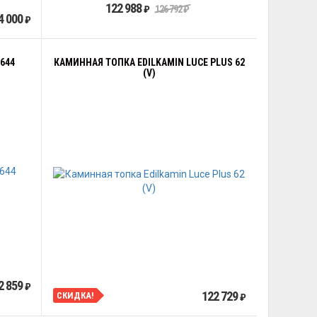
122 988
₽
126 792
₽
4 000
₽
644
КАМИННАЯ ТОПКА EDILKAMIN LUCE PLUS 62
(V)
2 859
₽
122 729
СКИДКА!
₽