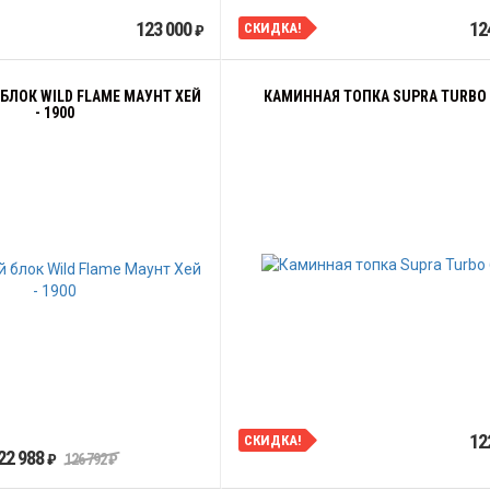
123 000
12
СКИДКА!
₽
БЛОК WILD FLAME МАУНТ ХЕЙ
КАМИННАЯ ТОПКА SUPRA TURBO 
- 1900
12
СКИДКА!
22 988
₽
126 792
₽