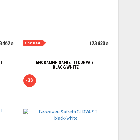
3 462
123 620
СКИДКА!
₽
₽
I
БИОКАМИН SAFRETTI CURVA ST
BLACK/WHITE
-3%