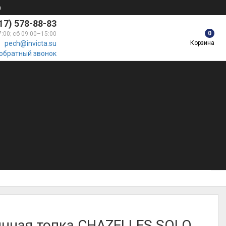
а
17) 578-88-83
0
7:00; сб 09:00–15:00
Корзина
pech@invicta.su
 обратный звонок
нная топка CHAZELLES SOLO