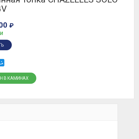
GV
500
₽
ИИ
ТЬ
Н В КАМИНАХ