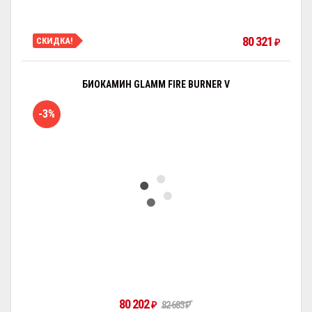
80 321
СКИДКА!
₽
БИОКАМИН GLAMM FIRE BURNER V
-3%
80 202
₽
82 683
₽