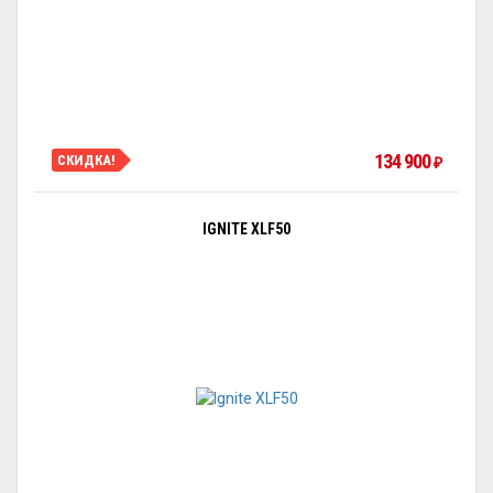
134 900
СКИДКА!
₽
IGNITE XLF50