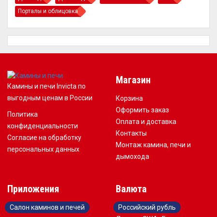
Порталы и облицовка
Магазин
Камины и печи Invicta по
выгодным ценам в России
Корзина
Оформить заказ
Политика
Оплата и доставка
конфиденциальности
Контакты
Согласие на обработку
Монтаж камина, печи и
персональных данных
дымохода
Приложения
Валюта
Салон каминов и печей
Российский рубль