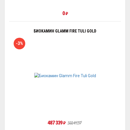
0
₽
БИОКАМИН GLAMM FIRE TULI GOLD
-3%
487 339
₽
502 412
₽