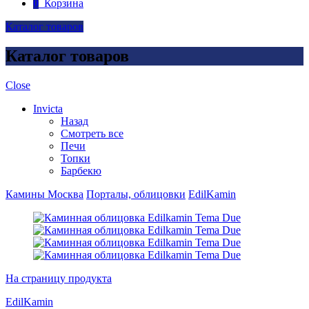
0
Корзина
Каталог товаров
Каталог товаров
Close
Invicta
Назад
Смотреть все
Печи
Топки
Барбекю
Камины Москва
Порталы, облицовки
EdilKamin
На страницу продукта
EdilKamin