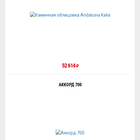
52 614
₽
АККОРД 700