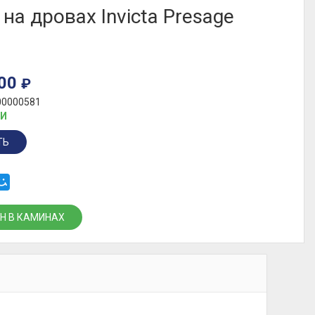
 на дровах Invicta Presage
000
₽
00000581
ИИ
ТЬ
Н В КАМИНАХ