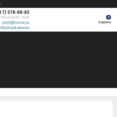
а
17) 578-88-83
0
7:00; сб 09:00–15:00
Корзина
pech@invicta.su
 обратный звонок