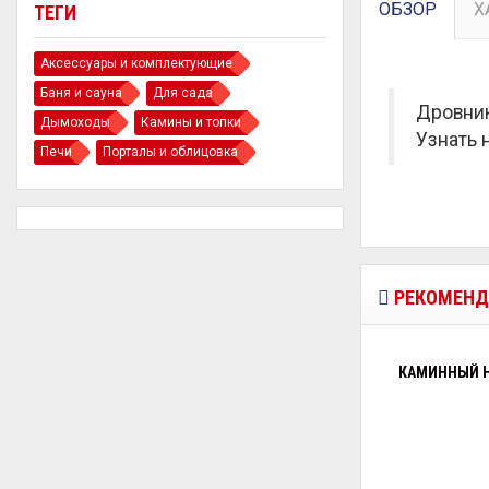
ОБЗОР
Х
ТЕГИ
Аксессуары и комплектующие
Баня и сауна
Для сада
Дровник
Дымоходы
Камины и топки
Узнать 
Печи
Порталы и облицовка
РЕКОМЕНД
КАМИННЫЙ Н