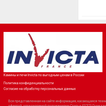
Камины и печи Invicta по выгодным ценам в России
Политика конфиденциальности
Согласие на обработку персональных данных
Вся представленная на сайте информация, касающаяся технич
офертой, определяемой положениями Статьи 437(2) Граждан