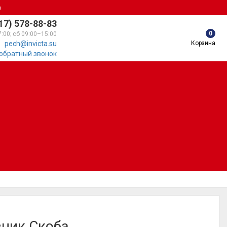
а
17) 578-88-83
0
7:00; сб 09:00–15:00
Корзина
pech@invicta.su
 обратный звонок
ник Скоба