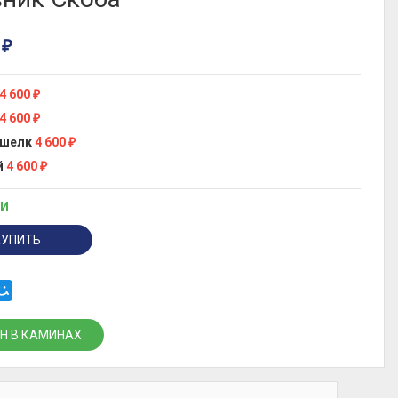
0
₽
4 600
₽
4 600
₽
 шелк
4 600
₽
й
4 600
₽
ИИ
КУПИТЬ
Н В КАМИНАХ